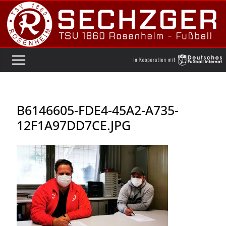
Zum
Inhalt
springen
B6146605-FDE4-45A2-A735-
12F1A97DD7CE.JPG