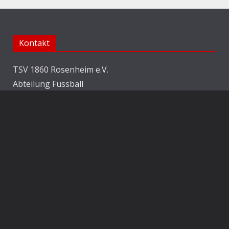
Kontakt
TSV 1860 Rosenheim e.V.
Abteilung Fussball
Jahnstraße 25
83022 Rosenheim
E-Mail:
info@1860rosenheim.de
Social Media
Die Sechzger auf Instagram
Die Sechzger Jugend auf Instagram