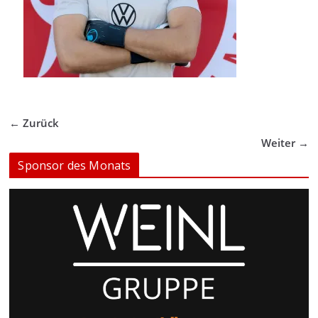
← Zurück
Weiter →
Sponsor des Monats