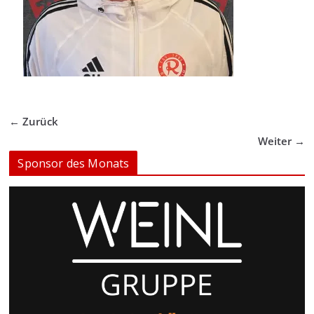
← Zurück
Weiter →
Sponsor des Monats