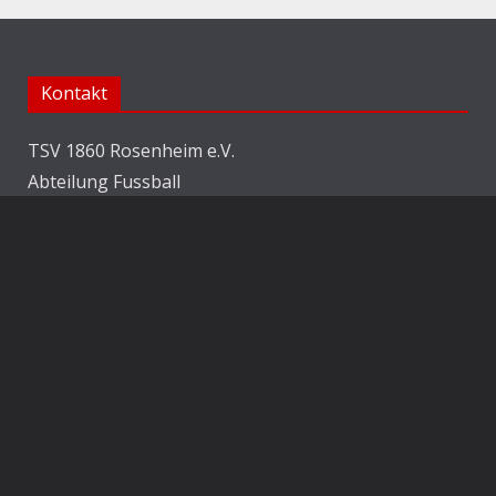
Kontakt
TSV 1860 Rosenheim e.V.
Abteilung Fussball
Jahnstraße 25
83022 Rosenheim
E-Mail:
info@1860rosenheim.de
Social Media
Die Sechzger auf Instagram
Die Sechzger Jugend auf Instagram