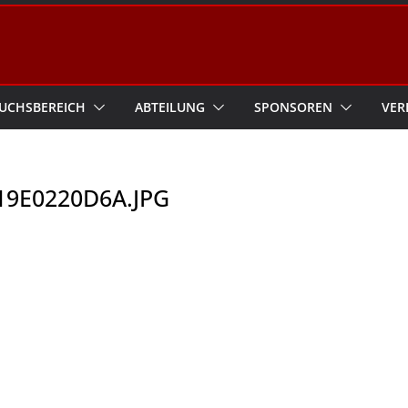
UCHSBEREICH
ABTEILUNG
SPONSOREN
VER
19E0220D6A.JPG