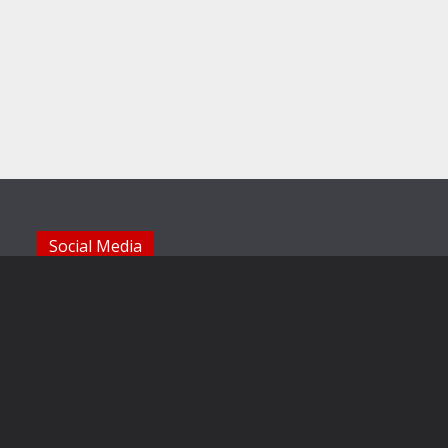
Social Media
Die Sechzger auf Instagram
Die Sechzger Jugend auf Instagram
Die Sechzger auf Facebook