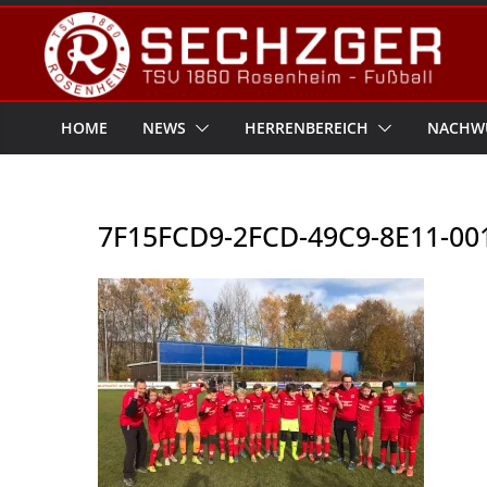
Zum
Inhalt
springen
HOME
NEWS
HERRENBEREICH
NACHW
7F15FCD9-2FCD-49C9-8E11-00