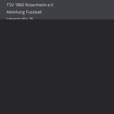
TSV 1860 Rosenheim e.V.
Abteilung Fussball
Jahnstraße 25
83022 Rosenheim
E-Mail:
info@1860rosenheim.de
Social Media
Die Sechzger auf Instagram
Die Sechzger Jugend auf Instagram
Die Sechzger auf Facebook
Rechtliches