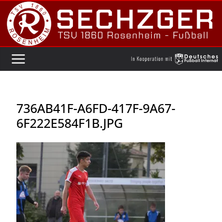
Zum
Inhalt
springen
736AB41F-A6FD-417F-9A67-
6F222E584F1B.JPG