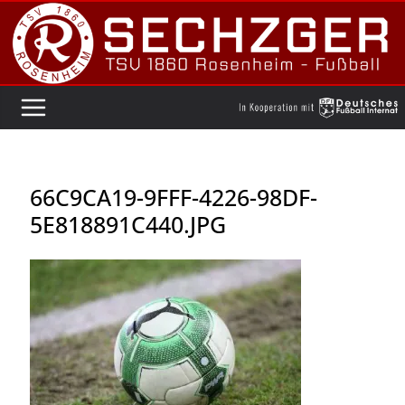
Zum
Inhalt
springen
66C9CA19-9FFF-4226-98DF-
5E818891C440.JPG