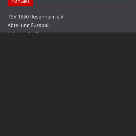
Kontakt
TSV 1860 Rosenheim e.V.
Abteilung Fussball
Jahnstraße 25
83022 Rosenheim
E-Mail:
info@1860rosenheim.de
Social Media
Die Sechzger auf Instagram
Die Sechzger Jugend auf Instagram
Die Sechzger auf Facebook