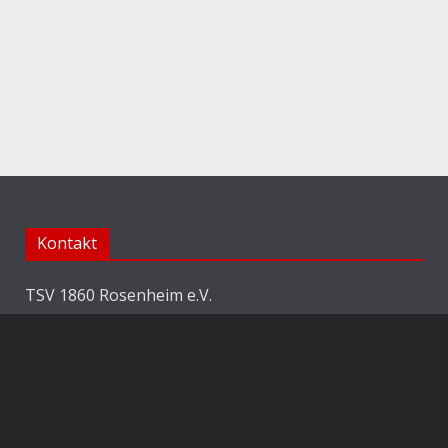
Kontakt
TSV 1860 Rosenheim e.V.
Abteilung Fussball
Jahnstraße 25
83022 Rosenheim
E-Mail:
info@1860rosenheim.de