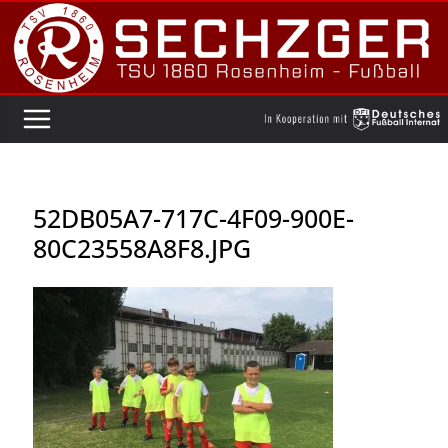
Zum
Inhalt
springen
52DB05A7-717C-4F09-900E-
80C23558A8F8.JPG