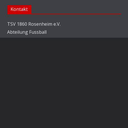
Kontakt
TSV 1860 Rosenheim e.V.
Abteilung Fussball
Jahnstraße 25
83022 Rosenheim
E-Mail:
info@1860rosenheim.de
Social Media
Die Sechzger auf Instagram
Die Sechzger Jugend auf Instagram
Die Sechzger auf Facebook