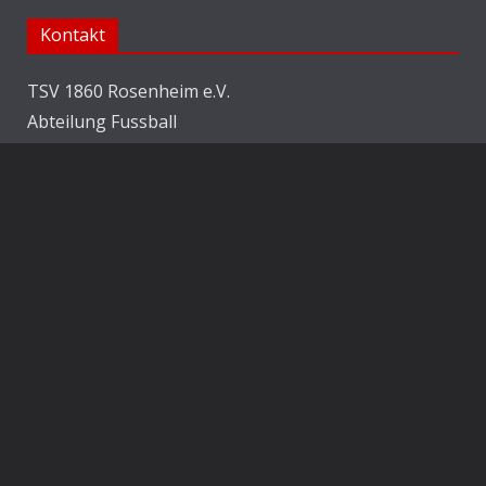
Kontakt
TSV 1860 Rosenheim e.V.
Abteilung Fussball
Jahnstraße 25
83022 Rosenheim
E-Mail:
info@1860rosenheim.de
Social Media
Die Sechzger auf Instagram
Die Sechzger Jugend auf Instagram
Die Sechzger auf Facebook