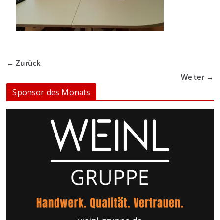
← Zurück
Weiter →
Sponsor des Monats