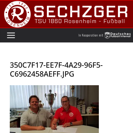
Zum
Inhalt
springen
350C7F17-EE7F-4A29-96F5-
C6962458AEFF.JPG