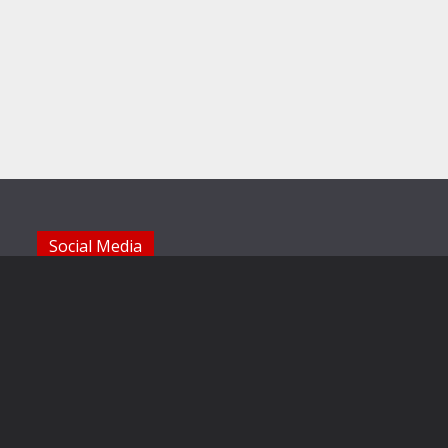
Social Media
Die Sechzger auf Instagram
Die Sechzger Jugend auf Instagram
Die Sechzger auf Facebook