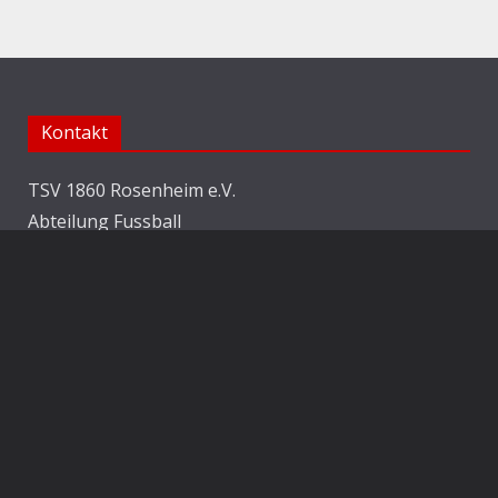
Kontakt
TSV 1860 Rosenheim e.V.
Abteilung Fussball
Jahnstraße 25
83022 Rosenheim
E-Mail:
info@1860rosenheim.de
Social Media
Die Sechzger auf Instagram