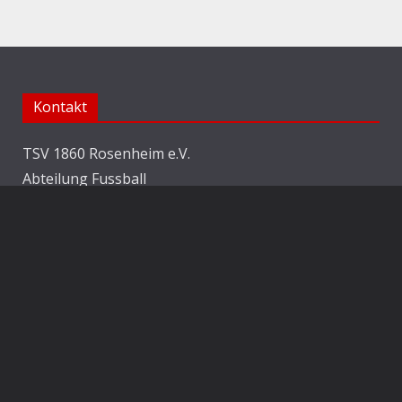
Kontakt
TSV 1860 Rosenheim e.V.
Abteilung Fussball
Jahnstraße 25
83022 Rosenheim
E-Mail:
info@1860rosenheim.de
Social Media
Die Sechzger auf Instagram