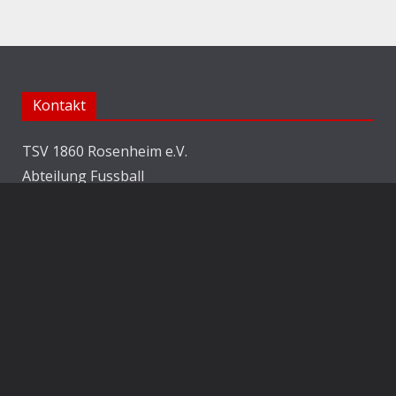
Kontakt
TSV 1860 Rosenheim e.V.
Abteilung Fussball
Jahnstraße 25
83022 Rosenheim
E-Mail:
info@1860rosenheim.de
Social Media
Die Sechzger auf Instagram