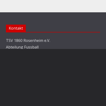
Kontakt
TSV 1860 Rosenheim e.V.
Abteilung Fussball
Jahnstraße 25
83022 Rosenheim
E-Mail:
info@1860rosenheim.de
Social Media
Die Sechzger auf Instagram