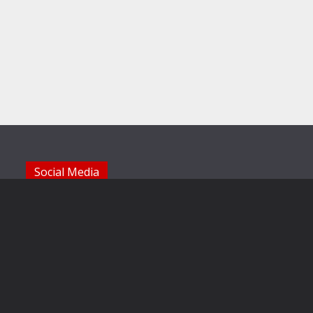
Social Media
Die Sechzger auf Instagram
Die Sechzger Jugend auf Instagram
Die Sechzger auf Facebook