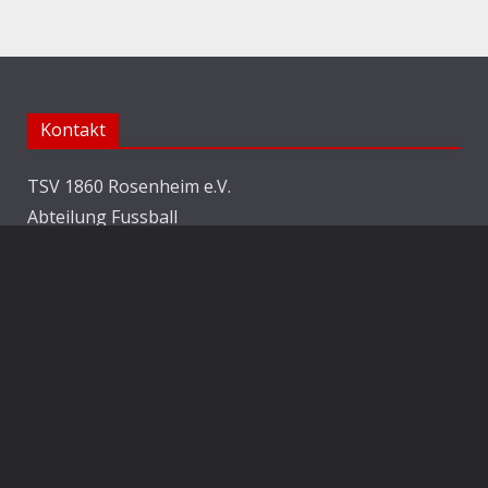
Kontakt
TSV 1860 Rosenheim e.V.
Abteilung Fussball
Jahnstraße 25
83022 Rosenheim
E-Mail:
info@1860rosenheim.de
Social Media
Die Sechzger auf Instagram