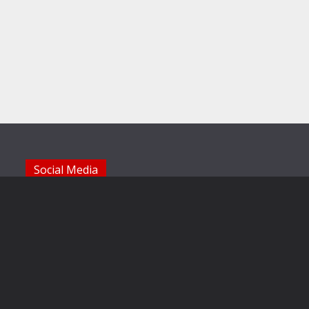
Social Media
Die Sechzger auf Instagram
Die Sechzger Jugend auf Instagram
Die Sechzger auf Facebook