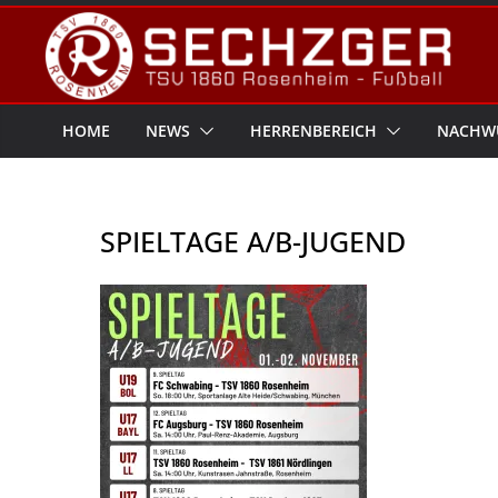
Zum
Inhalt
springen
HOME
NEWS
HERRENBEREICH
NACHW
SPIELTAGE A/B-JUGEND