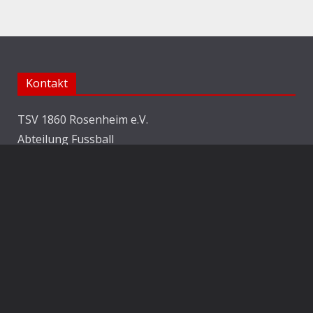
Kontakt
TSV 1860 Rosenheim e.V.
Abteilung Fussball
Jahnstraße 25
83022 Rosenheim
E-Mail:
info@1860rosenheim.de
Social Media
Die Sechzger auf Instagram