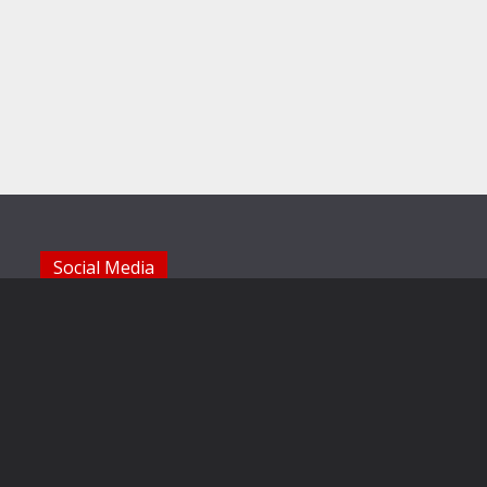
Social Media
Die Sechzger auf Instagram
Die Sechzger Jugend auf Instagram
Die Sechzger auf Facebook