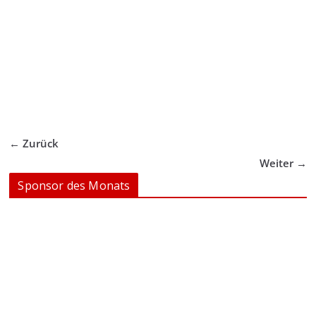
← Zurück
Weiter →
Sponsor des Monats