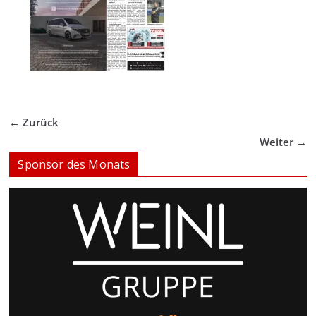
← Zurück
Weiter →
Sponsor des Monats