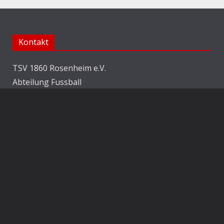
Kontakt
TSV 1860 Rosenheim e.V.
Abteilung Fussball
Jahnstraße 25
83022 Rosenheim
E-Mail:
info@1860rosenheim.de
Social Media
Die Sechzger auf Instagram
Die Sechzger Jugend auf Instagram