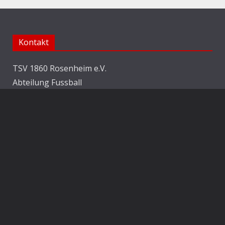
Kontakt
TSV 1860 Rosenheim e.V.
Abteilung Fussball
Jahnstraße 25
83022 Rosenheim
E-Mail:
info@1860rosenheim.de
Social Media
Die Sechzger auf Instagram
Die Sechzger Jugend auf Instagram