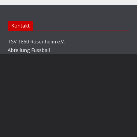
Kontakt
TSV 1860 Rosenheim e.V.
Abteilung Fussball
Jahnstraße 25
83022 Rosenheim
E-Mail:
info@1860rosenheim.de
Social Media
Die Sechzger auf Instagram
Die Sechzger Jugend auf Instagram