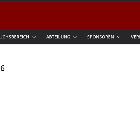
UCHSBEREICH
ABTEILUNG
SPONSOREN
VER
16