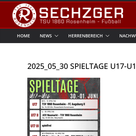
Zum
Inhalt
springen
HOME
NEWS
HERRENBEREICH
NACHW
2025_05_30 SPIELTAGE U17-U