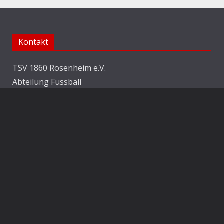
Kontakt
TSV 1860 Rosenheim e.V.
Abteilung Fussball
Jahnstraße 25
83022 Rosenheim
E-Mail:
info@1860rosenheim.de
Social Media
Die Sechzger auf Instagram
Die Sechzger Jugend auf Instagram