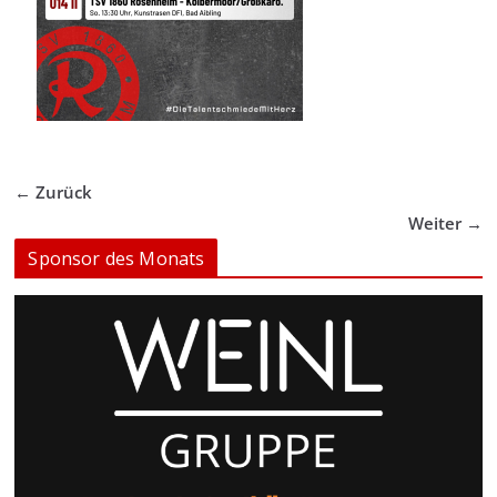
← Zurück
Weiter →
Sponsor des Monats