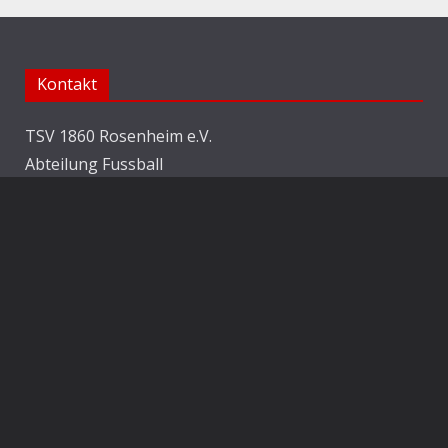
Kontakt
TSV 1860 Rosenheim e.V.
Abteilung Fussball
Jahnstraße 25
83022 Rosenheim
E-Mail:
info@1860rosenheim.de
Social Media
Die Sechzger auf Instagram
Die Sechzger Jugend auf Instagram