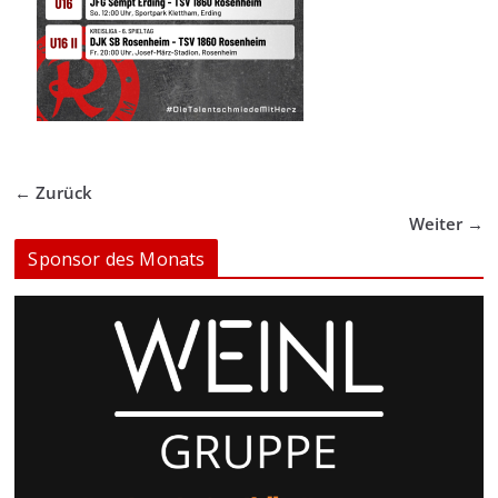
← Zurück
Weiter →
Sponsor des Monats