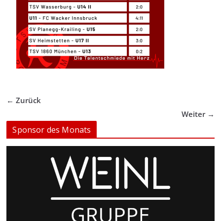
← Zurück
Weiter →
Sponsor des Monats