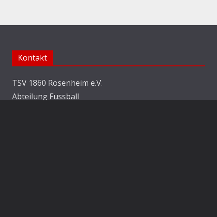
Kontakt
TSV 1860 Rosenheim e.V.
Abteilung Fussball
Jahnstraße 25
83022 Rosenheim
E-Mail:
info@1860rosenheim.de
Social Media
Die Sechzger auf Instagram