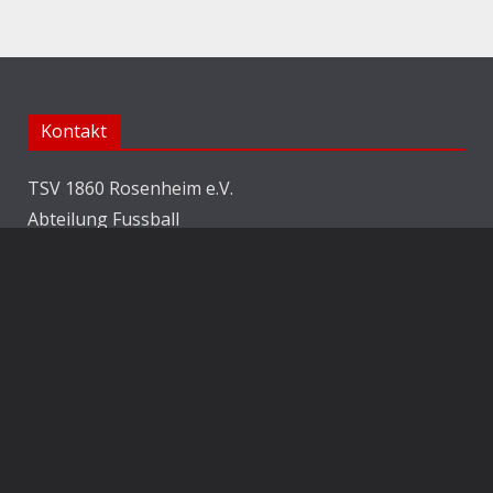
Kontakt
TSV 1860 Rosenheim e.V.
Abteilung Fussball
Jahnstraße 25
83022 Rosenheim
E-Mail:
info@1860rosenheim.de
Social Media
Die Sechzger auf Instagram