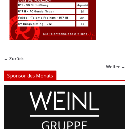
← Zurück
Weiter →
Sponsor des Monats