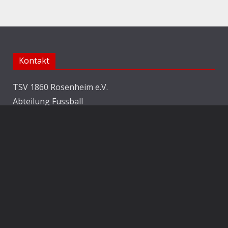
Kontakt
TSV 1860 Rosenheim e.V.
Abteilung Fussball
Jahnstraße 25
83022 Rosenheim
E-Mail:
info@1860rosenheim.de
Social Media
Die Sechzger auf Instagram