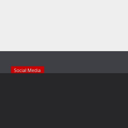
Social Media
Die Sechzger auf Instagram
Die Sechzger Jugend auf Instagram
Die Sechzger auf Facebook