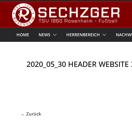
Zum
Inhalt
springen
HOME
NEWS
HERRENBEREICH
NACHW
2020_05_30 HEADER WEBSITE 
← Zurück