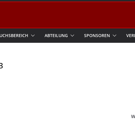
UCHSBEREICH
ABTEILUNG
SPONSOREN
VER
3
W