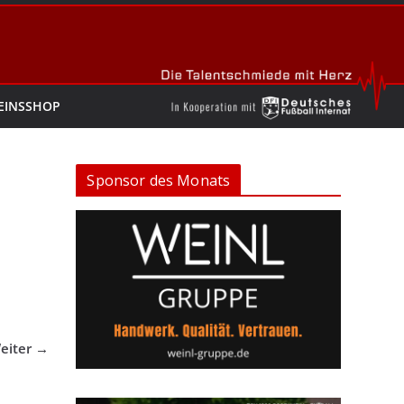
EINSSHOP
Sponsor des Monats
eiter →