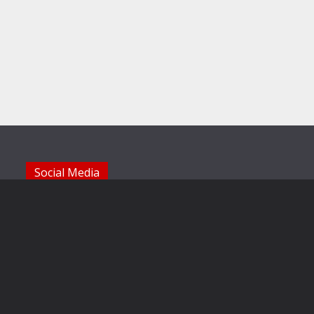
Social Media
Die Sechzger auf Instagram
Die Sechzger Jugend auf Instagram
Die Sechzger auf Facebook