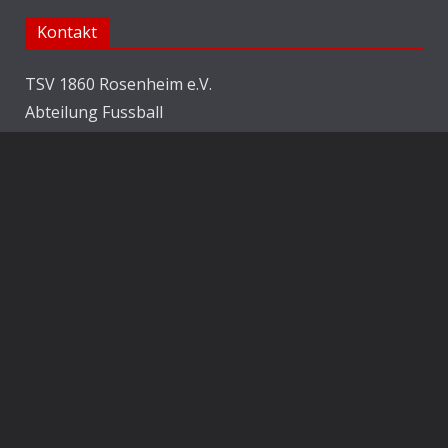
Kontakt
TSV 1860 Rosenheim e.V.
Abteilung Fussball
Jahnstraße 25
83022 Rosenheim
E-Mail:
info@1860rosenheim.de
Social Media
Die Sechzger auf Instagram
Die Sechzger Jugend auf Instagram
Die Sechzger auf Facebook