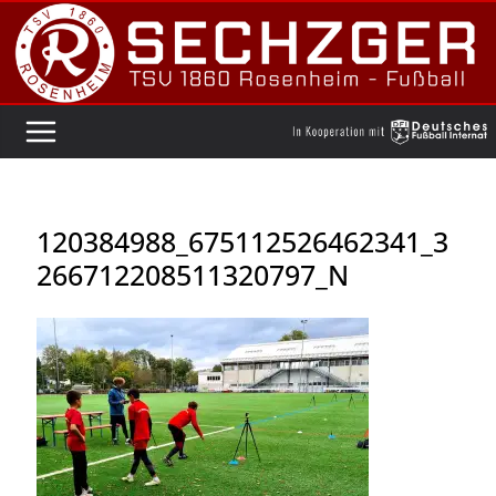
Zum
Inhalt
springen
120384988_675112526462341_3
266712208511320797_N