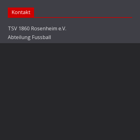
Kontakt
TSV 1860 Rosenheim e.V.
Abteilung Fussball
Jahnstraße 25
83022 Rosenheim
E-Mail:
info@1860rosenheim.de
Social Media
Die Sechzger auf Instagram
Die Sechzger Jugend auf Instagram
Die Sechzger auf Facebook