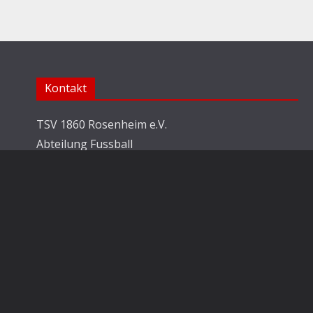
Kontakt
TSV 1860 Rosenheim e.V.
Abteilung Fussball
Jahnstraße 25
83022 Rosenheim
E-Mail:
info@1860rosenheim.de
Copyright © TSV 1860 Rosenheim. Alle Rechte vorbehalten.