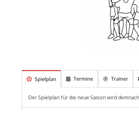
Termine
Trainer
Spielplan
Der Spielplan für die neue Saison wird demnächs
D
a
v
D
i
a